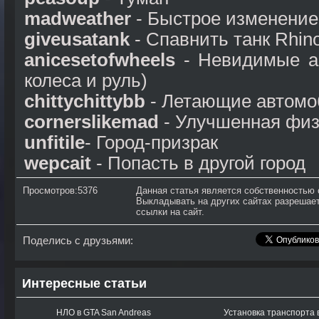
madweather
- Быстрое изменение
giveusatank
- Спавнить танк Rhin
anicesetofwheels
- Невидимые а
колеса и руль)
chittychittybb
- Летающие автомоб
cornerslikemad
- Улучшенная фи
unfitile
- Город-призрак
wepcait
- Попасть в другой город
Просмотров:5376
Данная статья является собственностью 
Выкладывать на других сайтах разрешает
ссылки на сайт.
Поделись с друзьями:
Интересные статьи
НЛО в GTA San Andreas
Установка транспорта в