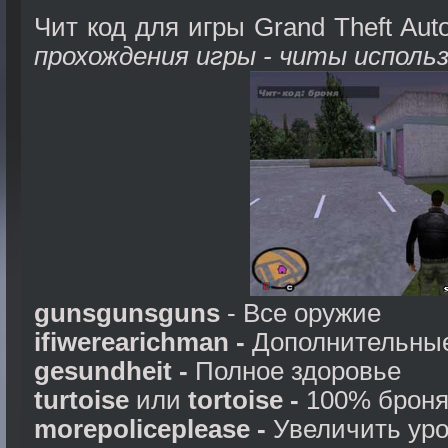
Чит код для игры Grand Theft Aut
прохождения игры - читы исполь
gunsgunsguns
- Все оружие
ifiwerearichman -
Дополнительные
gesundheit -
Полное здоровье
turtoise
или
tortoise -
100% брон
morepoliceplease -
Увеличить ур