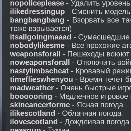
nopoliceplease -
Удалить уровень
ilikedressingup
- Сменить модель
bangbangbang
- Взорвать все та
тоже взрывается)
itsallgoingmaaad
- Сумасшедшие 
nobodylikesme
- Все прохожие ат
weaponsforall
- Пешеходы воюют 
noweaponsforall
- Отключить вой
nastylimbscheat
- Кровавый режи
timeflieswhenyou
- Время течет 
madweather
- Очень быстрые игр
boooooring
- Медленное игровое
skincancerforme
- Ясная погода
ilikescotland
- Облачная погода
ilovescotland
- Дождливая погода
peasoup
- Туман