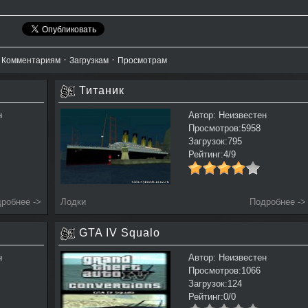
·
·
·
Комментариям
Загрузкам
Просмотрам
Титаник
н
Автор: Неизвестен
Просмотров:5958
Загрузок:795
Рейтинг:4/9
робнее ->
Лодки
Подробнее ->
GTA IV Squalo
н
Автор: Неизвестен
Просмотров:1066
Загрузок:124
Рейтинг:0/0