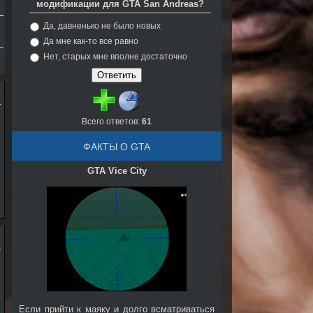
модификации для GTA San Andreas?
Да, давненько не было новых
Да мне как-то все равно
Нет, старых мне вполне достаточно
Всего ответов:
61
ФАКТЫ О GTA
GTA Vice City
Если прийти к маяку и долго всматриваться