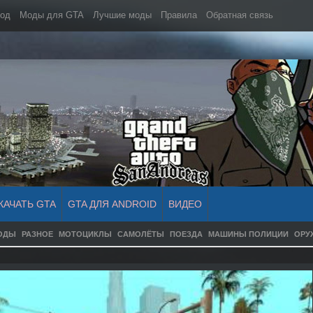
мод
Моды для GTA
Лучшие моды
Правила
Обратная связь
КАЧАТЬ GTA
GTA ДЛЯ ANDROID
ВИДЕО
ОДЫ
РАЗНОЕ
МОТОЦИКЛЫ
САМОЛЁТЫ
ПОЕЗДА
МАШИНЫ ПОЛИЦИИ
ОРУ