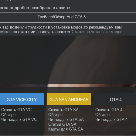
овка подробно разобрана в архиве.
Трейлер/Обзор Hud GTA 5:
у вас возникли трудности в установке модов,то рекомендуем вам
омится со статьями по их установке ⇒
Статьи по установке модов
.
GTA VICE CITY
GTA SAN ANDREAS
GTA 4
Скачать GTA VC
Скачать GTA SA
Скачать GTA 4
Об игре
Об игре
Об игре
Чит-коды к GTA VC
Чит-коды к GTA SA
Чит-коды к GTA 4
Статьи GTA SA
Карты для GTA SA