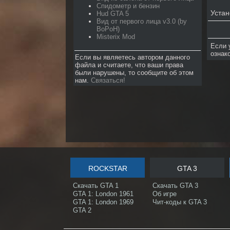
Спидометр и бензин
Устан
Hud GTA 5
Вид от первого лица v3.0 (by
BoPoH)
Misterix Mod
Если 
ознак
Если вы являетесь автором данного
файла и считаете, что ваши права
были нарушены, то сообщите об этом
нам.
Связаться!
ROCKSTAR
GTA 3
Скачать GTA 1
Скачать GTA 3
GTA 1: London 1961
Об игре
GTA 1: London 1969
Чит-коды к GTA 3
GTA 2