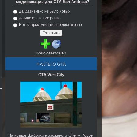
модификации для GTA San Andreas?
Да, давненько не было новых
Да мне как-то все равно
Нет, старых мне вполне достаточно
Всего ответов:
61
ФАКТЫ О GTA
GTA Vice City
На крыше фабрики мороженого Cherry Popper