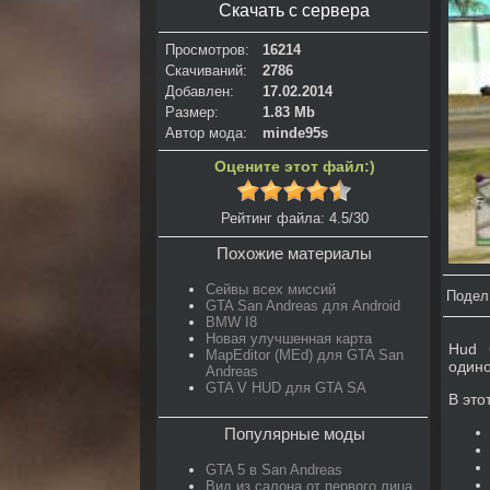
Скачать с сервера
Просмотров:
16214
Скачиваний:
2786
Добавлен:
17.02.2014
Размер:
1.83 Mb
Автор мода:
minde95s
Оцените этот файл:)
Рейтинг файла: 4.5/30
Похожие материалы
Сейвы всех миссий
Подел
GTA San Andreas для Android
BMW I8
Новая улучшенная карта
Hud 
MapEditor (MEd) для GTA San
одино
Andreas
GTA V HUD для GTA SA
В это
Популярные моды
GTA 5 в San Andreas
Вид из салона от первого лица