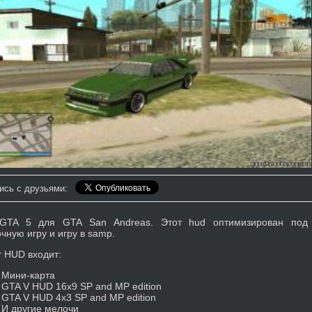
ись с друзьями:
GTA 5 для GTA San Andreas. Этот hud оптимизирован под
чную игру и игру в samp.
т HUD входит:
Мини-карта
GTA V HUD 16x9 SP and MP edition
GTA V HUD 4x3 SP and MP edition
И другие мелочи